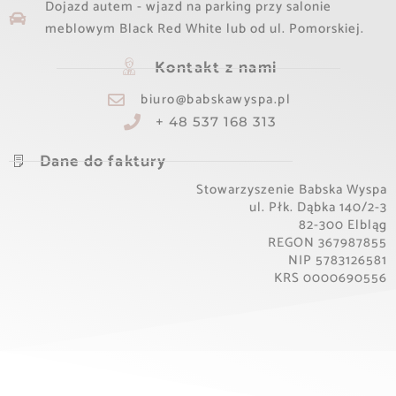
Dojazd autem - wjazd na parking przy salonie
meblowym Black Red White lub od ul. Pomorskiej.
Kontakt z nami
biuro@babskawyspa.pl
+ 48 537 168 313
Dane do faktury
Stowarzyszenie Babska Wyspa
ul. Płk. Dąbka 140/2-3
82-300 Elbląg
REGON 367987855
NIP 5783126581
KRS 0000690556