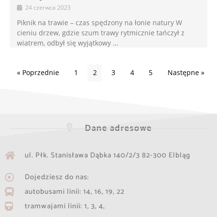
24 czerwca 2023
Piknik na trawie – czas spędzony na łonie natury W
cieniu drzew, gdzie szum trawy rytmicznie tańczył z
wiatrem, odbył się wyjątkowy …
« Poprzednie
1
2
3
4
5
Następne »
Dane adresowe
ul. Płk. Stanisława Dąbka 140/2/3 82-300 Elbląg​
Dojedziesz do nas:
autobusami linii: 14, 16, 19, 22
tramwajami linii: 1, 3, 4,