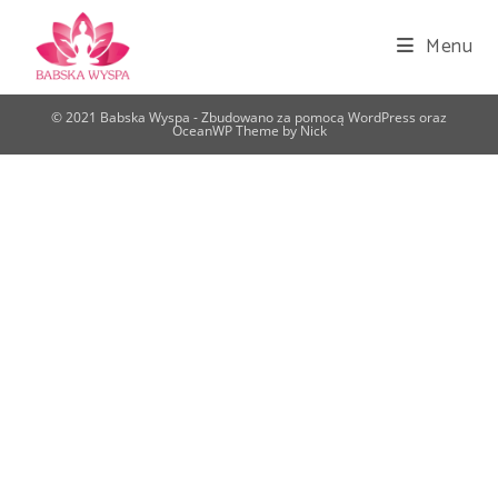
Menu
© 2021 Babska Wyspa - Zbudowano za pomocą WordPress oraz
OceanWP Theme by Nick