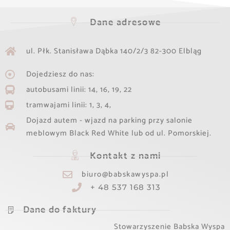
Dane adresowe
ul. Płk. Stanisława Dąbka 140/2/3 82-300 Elbląg​
Dojedziesz do nas:
autobusami linii: 14, 16, 19, 22
tramwajami linii: 1, 3, 4,
Dojazd autem - wjazd na parking przy salonie
meblowym Black Red White lub od ul. Pomorskiej.
Kontakt z nami
biuro@babskawyspa.pl
+ 48 537 168 313
Dane do faktury
Stowarzyszenie Babska Wyspa