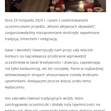
Dnia 29 listopada 2023 r. razem z utalentowanymi
uczestniczkami projektu „Miasto aktywnych obywateli”,
zorganizowałyśmy niezapomniane Andrzejki, wypełnione
tradycją, śmiechem i integracją.
Gwar i wesołość towarzyszyły nam przez cały wieczór.
Konkurs na najciekawsze przebranie wprowadził
uczestników w świat kreatywności i dowcipu, zapewniając
nie tylko konkurencję, ale też rozrywkę. Panie w najbardziej
widowiskowych strojach uhonorowane zostały drobnymi
upominkami, dodającymi jeszcze więcej uroku temu
wydarzeniu.
Nie zabrakło również tradycyjnych wróżb, które
zaintrygowały uczestniczki i dodały nuty tajemniczości na
kolejny rok. Wieczór urozmaiciły także tańce, dodając energii